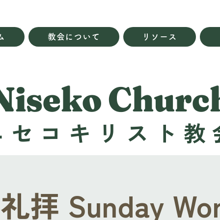
ム
教会について
リソース
Niseko Churc
ニセコキリスト教
拝 Sunday Wor