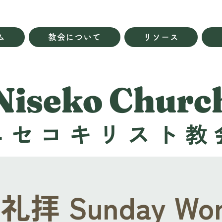
ム
教会について
リソース
Niseko Churc
ニセコキリスト教
拝 Sunday Wor