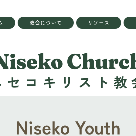
ム
教会について
リソース
Niseko Churc
ニセコキリスト教
Niseko Youth