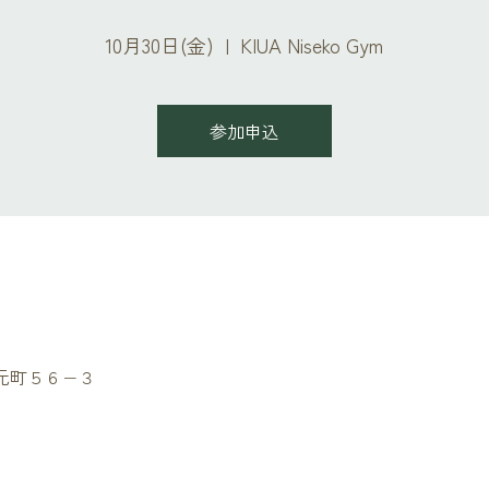
10月30日(金)
  |  
KIUA Niseko Gym
参加申込
セコ町元町５６−３