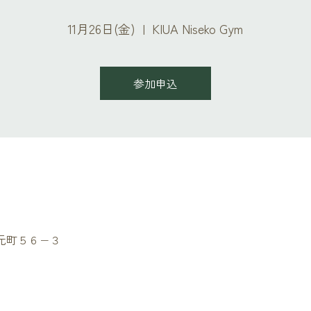
11月26日(金)
  |  
KIUA Niseko Gym
参加申込
セコ町元町５６−３