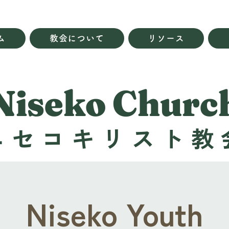
ム
教会について
リソース
Niseko Churc
ニセコキリスト教
Niseko Youth