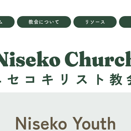
ム
教会について
リソース
Niseko Churc
ニセコキリスト教
Niseko Youth