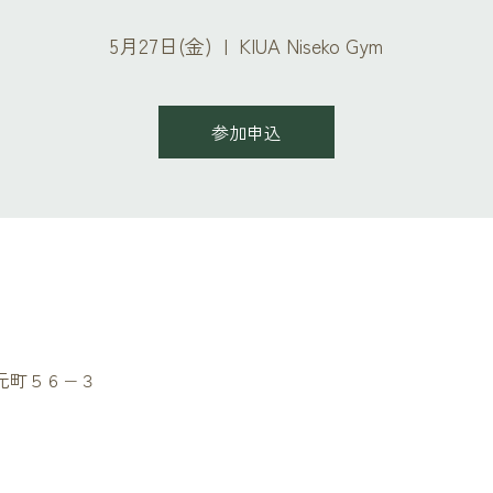
5月27日(金)
  |  
KIUA Niseko Gym
参加申込
セコ町元町５６−３