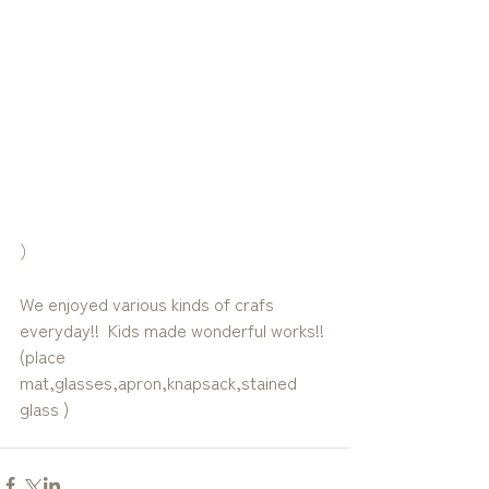
）
We enjoyed various kinds of crafs 
everyday!!  Kids made wonderful works!!
(place 
mat,glasses,apron,knapsack,stained 
glass )