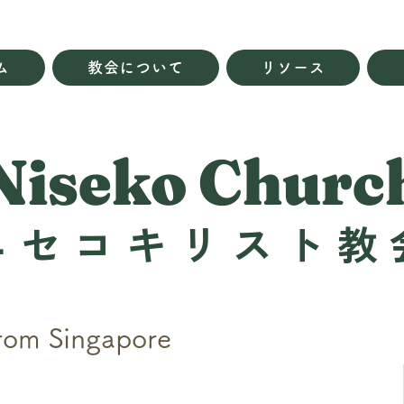
ム
教会について
リソース
Niseko Churc
ニセコキリスト教
rom Singapore