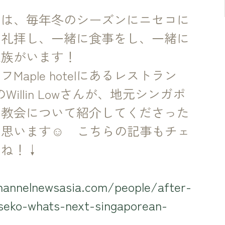
には、毎年冬のシーズンにニセコに
に礼拝し、一緒に食事をし、一緒に
家族がいます！　
aple hotelにあるレストラン
のWillin Lowさんが、地元シンガポ
の教会について紹介してくださった
と思います☺　こちらの記事もチェ
いね！↓
channelnewsasia.com/people/after-
iseko-whats-next-singaporean-