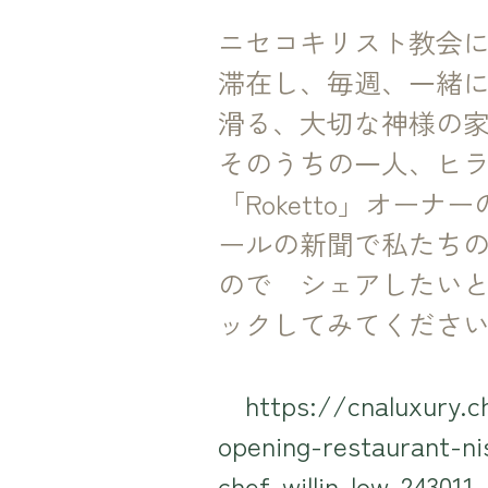
ニセコキリスト教会
滞在し、毎週、一緒
滑る、大切な神様の
そのうちの一人、ヒラフM
「Roketto」オーナー
ールの新聞で私たち
ので　シェアしたい
ックしてみてくださ
https://cnaluxury.
opening-restaurant-n
chef-willin-low-243011